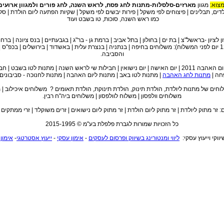
מצוא:
מגוון
מארזים-סלסלות-מתנות לחג פסח, לראש השנה, לחג פורים ולמגוון ארועים
לדים, תבלינים | פיצוחים לפי משקל | פירות יבשים לפי משקל | שקיות הפתעה ליום הולדת | סל
כמו ראש השנה, סוכות, טו בשבט ועוד
 לציון -בראשל"צ | בת ים | בחולון | בתל אביב | ברמת גן - בר"ג | בגבעתיים | בנס ציונה | ברחו
(הזמנות עד השעה 12 יום לפני המשלוח): משלוחים בחיפה | בנתניה | בנצרת עלית | באשדוד | בירושלים | ב
והסביבה.
 לטו בשבט | חבילות שי לפסח |
פחה |
מתנות לחג האהבה
| מתנות לטו באב | מתנות ליום האהבה | מתנות לחנוכה - סביבונים,
לוחים של מתנות ליולדת, הולדת תינוק, הולדת תינוקת, הולדת תאומים ? משלוחים איכילוב | 
משלוחים וולפסון | משלוח לוולפסון | משלוחים ביה"ח רבין.
 זר מתוק ליולדת | זר מתוק ליום הולדת | זר מתוק ליום נישואים | זרים משוקלד | זרי ממתקים | 
כל הזכויות שמורות לגברת פלפלת בע"מ © 2015-1995
שיווקי וייעוץ עסקי:
ליווי ומנטורינג בשיווק ופרסום לעסקים
-
אימון עסקי
-
ייעוץ אסטרטגי
-
אימון 