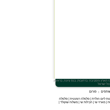
ז
הארץ והסביבה: ברחובות, בנס ציונה, בראשון
ותפים
פורום
|
מתנות ליום הולדת | סלסלה רומנטית | סלסלה
| מארזי שי | חבילות שי | משלוח שוקולד |