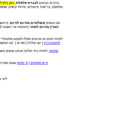
ברוכים הבאים
לגברת פלפלת
,
כאן ניתן ל
מתוקות, בריאות, פיצוחים, פירות יבשים, שוקו
אנו עושים
משלוחים מהיום להיום
: בראשון
הארץ מהיום למחר
לאיזה חגים או ארועים תוכלו למצוא מתנות? יום האהבה 2011 | יום האישה | יום נישואין | חבילות שי לראש השנה | מתנות
לחנוכת בית
| יום הולדת | פורים | יום המש
מתנות
: לאיזה בתי חולים אנחנו עושים מש
זרים מתוקים
|
זר מתוק
שאנו מוכרים:
ליווי 