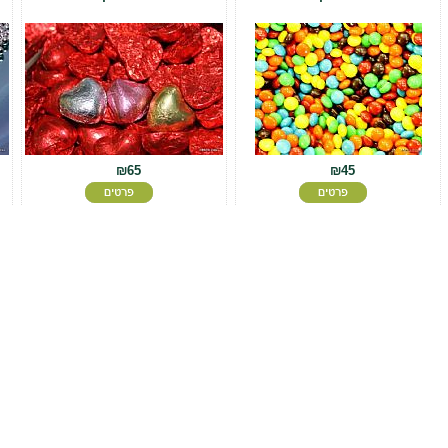
₪65
₪45