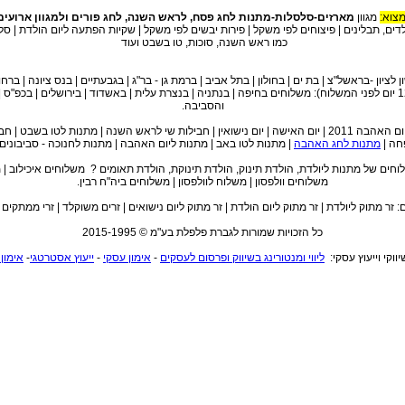
מצוא:
מגוון
מארזים-סלסלות-מתנות לחג פסח, לראש השנה, לחג פורים ולמגוון ארועים
לדים, תבלינים | פיצוחים לפי משקל | פירות יבשים לפי משקל | שקיות הפתעה ליום הולדת | סל
כמו ראש השנה, סוכות, טו בשבט ועוד
 לציון -בראשל"צ | בת ים | בחולון | בתל אביב | ברמת גן - בר"ג | בגבעתיים | בנס ציונה | ברחו
(הזמנות עד השעה 12 יום לפני המשלוח): משלוחים בחיפה | בנתניה | בנצרת עלית | באשדוד | בירושלים | ב
והסביבה.
 לטו בשבט | חבילות שי לפסח |
פחה |
מתנות לחג האהבה
| מתנות לטו באב | מתנות ליום האהבה | מתנות לחנוכה - סביבונים,
לוחים של מתנות ליולדת, הולדת תינוק, הולדת תינוקת, הולדת תאומים ? משלוחים איכילוב | 
משלוחים וולפסון | משלוח לוולפסון | משלוחים ביה"ח רבין.
 זר מתוק ליולדת | זר מתוק ליום הולדת | זר מתוק ליום נישואים | זרים משוקלד | זרי ממתקים | 
כל הזכויות שמורות לגברת פלפלת בע"מ © 2015-1995
שיווקי וייעוץ עסקי:
ליווי ומנטורינג בשיווק ופרסום לעסקים
-
אימון עסקי
-
ייעוץ אסטרטגי
-
אימון 