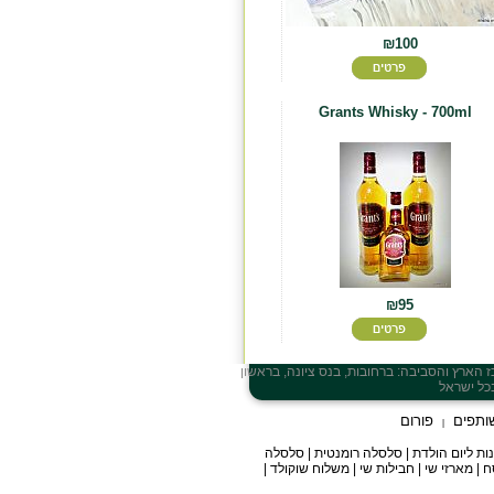
₪100
Grants Whisky - 700ml
₪95
ז
הארץ והסביבה: ברחובות, בנס ציונה, בראשון
ותפים
פורום
|
מתנות ליום הולדת | סלסלה רומנטית | סלסלה
| מארזי שי | חבילות שי | משלוח שוקולד |