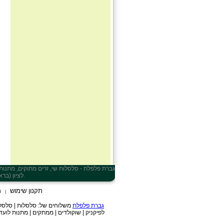
גברת פלפלת - סלסלות שי, זרים מתוקים, מתנות, ח
, ברחובות, בפתח תקווה, בהרצליה ובכל ישראל.
לציון (ברא
תקנון שימוש
מ
|
מארז פיצוחים ליגת
על3.1 ק...
גברת פלפלת
משלוחים של: סלסלות | סלסלות ש
לפיקניק | שוקולדים | ממתקים | מתנות לועד