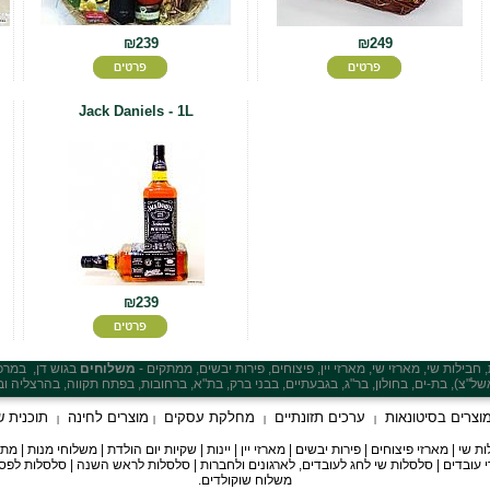
₪239
₪249
Jack Daniels - 1L
₪239
בילות שי, מארזי שי, מארזי יין, פיצוחים, פירות יבשים, ממתקים -
משלוחים
בגוש דן,
במרכ
של"צ), בת-ים, בחולון, ב
ר"ג, בגבעתיים, בבני ברק, בת"א
וצרים בסיטונאות
ערכים תזונתיים
מחלקת עסקים
מוצרים לחינה
תוכנית ש
|
|
|
|
י | מארזי פיצוחים | פירות יבשים | מארזי יין | יינות | שקיות יום הולדת | משלוחי מנות | 
י עובדים | סלסלות שי לחג לעובדים, לארגונים ולחברות | סלסלות לראש השנה | סלסלות לפסח 
משלוח שוקולדים.