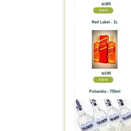
₪385
Red Label - 1L
₪140
Finlandia - 750ml