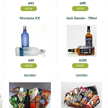
₪61
₪89
Khortytsa ICE
Jack Daniels - 750ml
₪89
₪185
המתוקה
המפנקת