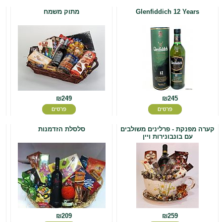
Glenfiddich 12 Years
מתוק משמח
₪249
₪245
קערה מפנקת - פרלינים משולבים
סלסלת הזדמנות
עם בונבונירות ויין
₪209
₪259